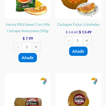
Mix
cantidad
Cachapa
Venezolana
500g
Harina PAN Sweet Corn Mix
Cachapas Paisa 5 Unidades
cantidad
Cachapa Venezolana 500g
$
14.60
$
13.49
$
7.99
-
+
-
+
Añadir
Añadir
Mini
Cachapas
Cachapas
Panna
Panna
5
12
Unidades
Unidades
cantidad