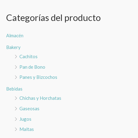
s
Categorías del producto
c
a
r
Almacén
p
Bakery
o
Cachitos
r
Pan de Bono
:
Panes y Bizcochos
Bebidas
Chichas y Horchatas
Gaseosas
Jugos
Maltas