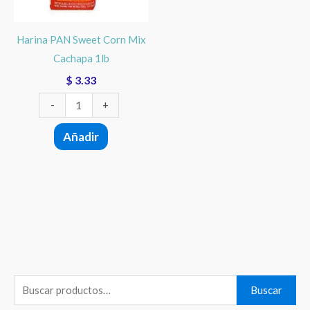
1lb
cantidad
Harina PAN Sweet Corn Mix
Cachapa 1lb
$
3.33
-
+
Añadir
B
Buscar
u