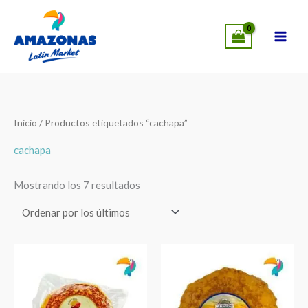
Ir
MÁS CERCA DE TI: AHORA EN LEANDER,
SUCURSALES
al
VISÍTANOS
!
contenido
Ordenado
Inicio
/ Productos etiquetados “cachapa”
por
los
últimos
cachapa
Mostrando los 7 resultados
Cachapas
Cachapas
de
La
Maíz
Pradera