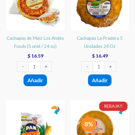
Los
5
Andes
Unidades
Foods
24
(5
Oz
unid
cantidad
Cachapas de Maíz Los Andes
Cachapas La Pradera 5
/
Foods (5 unid / 24 oz)
Unidades 24 Oz
24
$
16.59
$
16.49
oz)
cantidad
-
+
-
+
Añadir
Añadir
El
El
Harina
Cachapas
REBAJA!!
precio
precio
PAN
Paisa
original
actual
Sweet
5
era:
es:
8%
$ 14.60.
$ 13.49.
Corn
Unidades