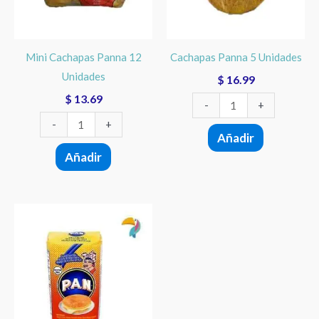
cantidad
Mini Cachapas Panna 12
Cachapas Panna 5 Unidades
Unidades
$
16.99
$
13.69
-
+
-
+
Añadir
Añadir
Harina
PAN
Sweet
Corn
Mix
Cachapa