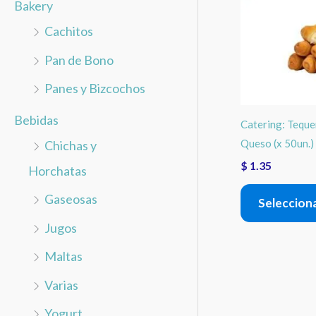
o
Bakery
r
Cachitos
:
Pan de Bono
Panes y Bizcochos
Bebidas
Catering: Teque
Queso (x 50un.)
Chichas y
$
1.35
Horchatas
Gaseosas
Seleccion
Jugos
Maltas
Varias
Yogurt