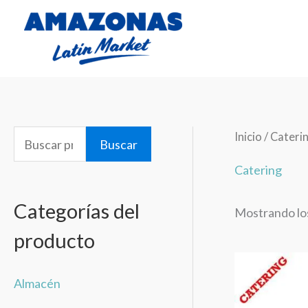
Ir
al
contenido
Inicio
/ Cateri
B
Buscar
u
Catering
s
Categorías del
Mostrando los
c
producto
a
r
Almacén
p