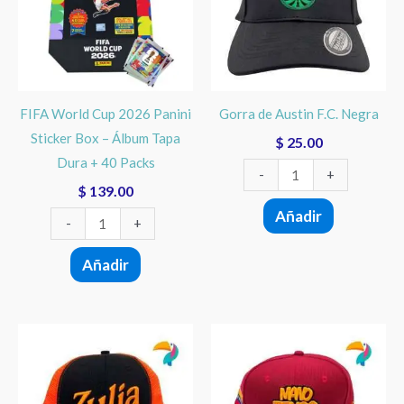
2026
F.C.
Panini
Negra
Sticker
cantidad
Box
–
FIFA World Cup 2026 Panini
Gorra de Austin F.C. Negra
Álbum
Sticker Box – Álbum Tapa
$
25.00
Tapa
Dura + 40 Packs
Dura
-
+
$
139.00
+
Añadir
40
-
+
Packs
Añadir
cantidad
Gorra
Gorra
Venezuela
Venezuela
Motivo:
Motivo: