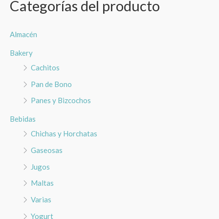
Categorías del producto
c
a
r
Almacén
p
Bakery
o
Cachitos
r
Pan de Bono
:
Panes y Bizcochos
Bebidas
Chichas y Horchatas
Gaseosas
Jugos
Maltas
Varias
Yogurt