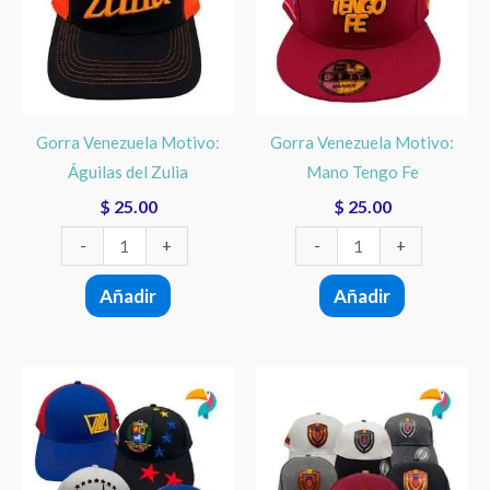
Águilas
Mano
del
Tengo
Zulia
Fe
cantidad
cantidad
Gorra Venezuela Motivo:
Gorra Venezuela Motivo:
Águilas del Zulia
Mano Tengo Fe
$
25.00
$
25.00
-
+
-
+
Añadir
Añadir
Este
Este
producto
product
tiene
tiene
múltiples
múltiple