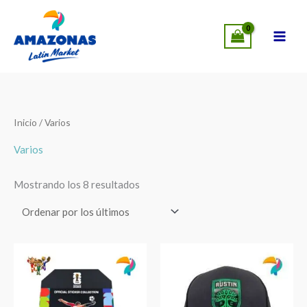
Ir
MÁS CERCA DE TI: AHORA EN LEANDER,
SUCURSALES
al
VISÍTANOS
!
contenido
Ordenado
Inicio
/ Varios
por
los
últimos
Varios
Mostrando los 8 resultados
FIFA
Gorra
World
de
Cup
Austin