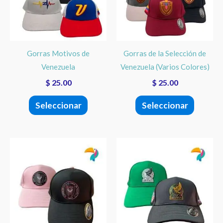
variantes.
variante
Las
Las
opciones
opcione
se
se
Gorras Motivos de
Gorras de la Selección de
pueden
pueden
Venezuela
Venezuela (Varios Colores)
elegir
elegir
$
25.00
$
25.00
en
en
la
la
Seleccionar
Seleccionar
página
página
de
de
producto
product
Este
Este
producto
product
tiene
tiene
múltiples
múltiple
variantes.
variante
Las
Las