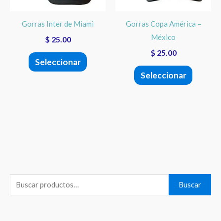
opciones
opcione
se
se
Gorras Inter de Miami
Gorras Copa América –
pueden
pueden
México
$
25.00
elegir
elegir
$
25.00
en
en
Seleccionar
la
la
Seleccionar
página
página
de
de
producto
product
B
Buscar
u
s