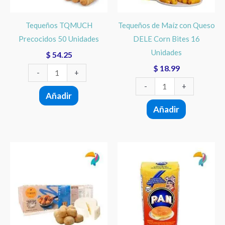
Corn
Bites
Tequeños TQMUCH
Tequeños de Maíz con Queso
16
Precocidos 50 Unidades
DELE Corn Bites 16
Unidades
Unidades
$
54.25
cantidad
$
18.99
-
+
-
+
Añadir
Añadir
Tqpops
Harina
TQMUCH
PAN
Precocidos
Sweet
100
Corn
Unidades
Mix
cantidad
Cachapa