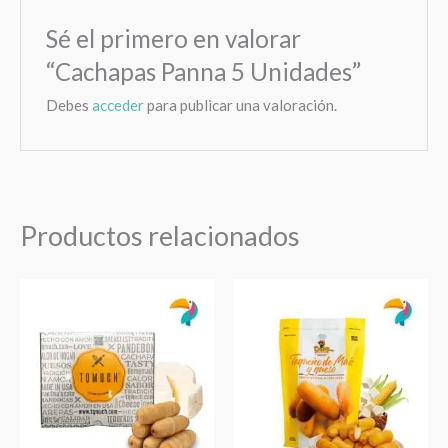
Sé el primero en valorar
“Cachapas Panna 5 Unidades”
Debes
acceder
para publicar una valoración.
Productos relacionados
Tequeños
Tequeños
TQMUCH
de
Precocidos
Maíz
50
con
Unidades
Queso
cantidad
DELE