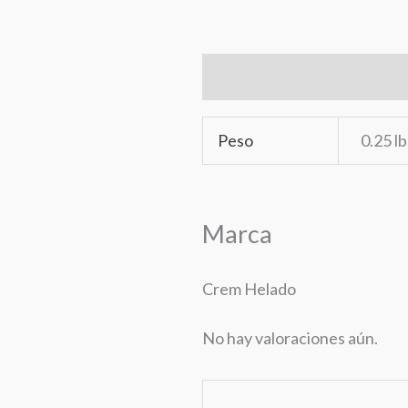
Información adicional
Ma
Peso
0.25 lb
Marca
Crem Helado
No hay valoraciones aún.