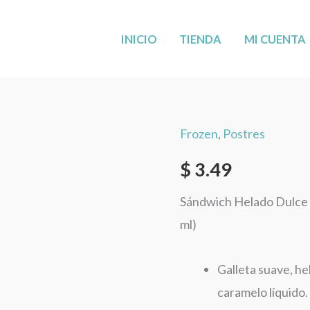
MÁS CERCA DE TI: AHORA EN LEANDER,
VISÍTANOS
!
INICIO
TIENDA
MI CUENTA
Frozen
,
Postres
Helado
Sándwich
$
3.49
Dulce
Sándwich Helado Dulce 
de
ml)
Leche
Crem
Galleta suave, h
Helado
caramelo líquido.
2.9