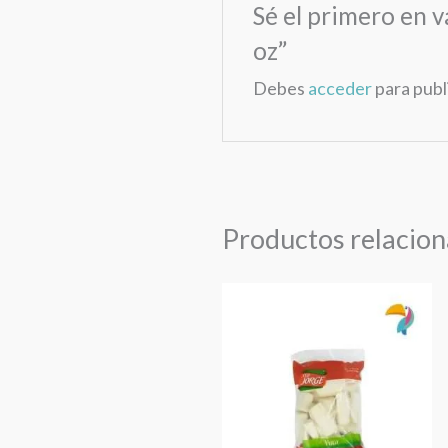
Sé el primero en 
oz”
Debes
acceder
para publ
Productos relacio
Yuca
Pelada
Cruda
Tío
Jorge