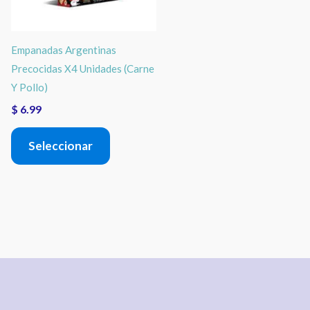
Las
opciones
Empanadas Argentinas
se
Precocidas X4 Unidades (Carne
pueden
Y Pollo)
elegir
$
6.99
en
Seleccionar
la
página
de
producto