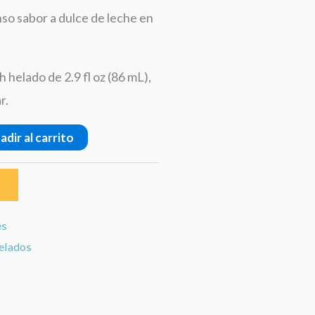
nso sabor a dulce de leche en
 helado de 2.9 fl oz (86 mL),
r.
adir al carrito
es
elados