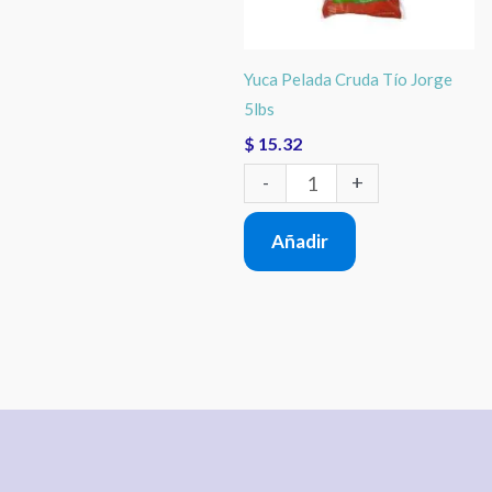
5lbs
cantidad
Yuca Pelada Cruda Tío Jorge
5lbs
$
15.32
-
+
Añadir