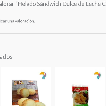
valorar “Helado Sándwich Dulce de Leche 
icar una valoración.
nados
Este
Yuca
producto
Sticks
tiene
Tío
múltiples
Jorge
variantes.
Precocidos