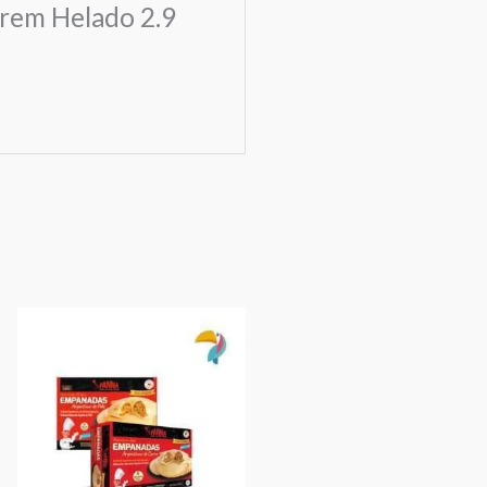
Crem Helado 2.9
Este
producto
tiene
múltiples
variantes.