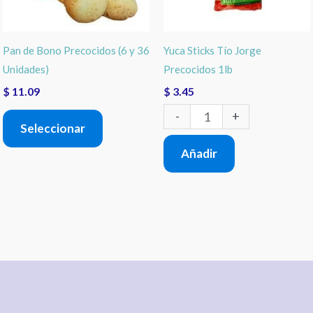
Las
1lb
opciones
cantidad
Pan de Bono Precocidos (6 y 36
Yuca Sticks Tío Jorge
se
Unidades)
Precocidos 1lb
pueden
$
11.09
$
3.45
elegir
-
+
en
Seleccionar
la
Añadir
página
de
producto