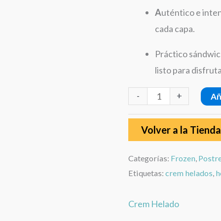
oz
A
uténtico e inte
cantidad
cada capa.
Práctico sándwich
listo para disfruta
-
+
Añ
Volver a la Tienda
Categorías:
Frozen
,
Postr
Etiquetas:
crem helados
,
h
Crem Helado