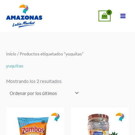
Ir
MÁS CERCA DE TI: AHORA EN LEANDER,
SUCURSALES
al
VISÍTANOS
!
contenido
Ordenado
Inicio
/ Productos etiquetados “yuquitas”
por
los
últimos
yuquitas
Mostrando los 2 resultados
Zambos
Yuquitas
Yuquitas
Chips
Chips
GOYA