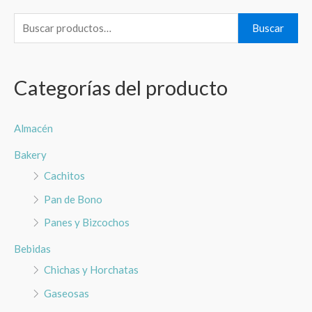
B
Buscar
u
s
Categorías del producto
c
a
r
Almacén
p
Bakery
o
Cachitos
r
Pan de Bono
:
Panes y Bizcochos
Bebidas
Chichas y Horchatas
Gaseosas