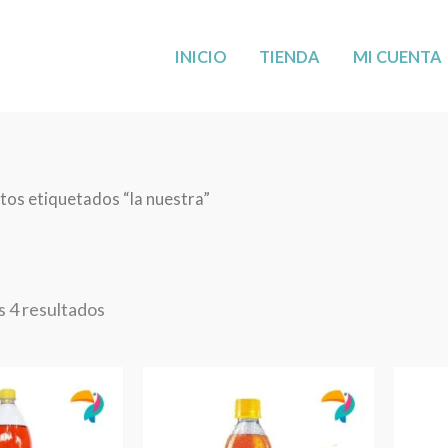
MÁS CERCA DE TI: AHORA EN LEANDER,
VISÍTANOS
!
INICIO
TIENDA
MI CUENTA
Ordenado
tos etiquetados “la nuestra”
por
los
últimos
 4 resultados
La
La
Nuestra
Nuest
5
Colombiana
Colom