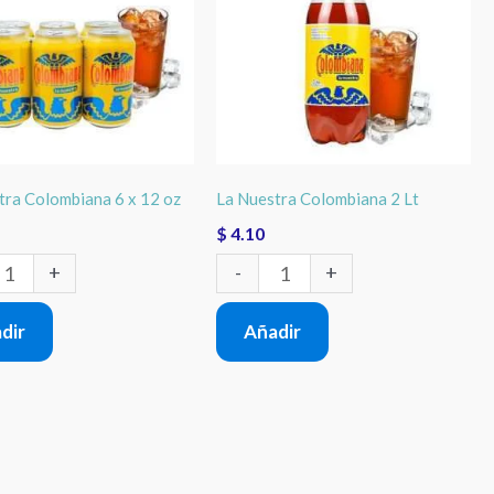
2
Lt
cantidad
ad
tra Colombiana 6 x 12 oz
La Nuestra Colombiana 2 Lt
$
4.10
+
-
+
dir
Añadir