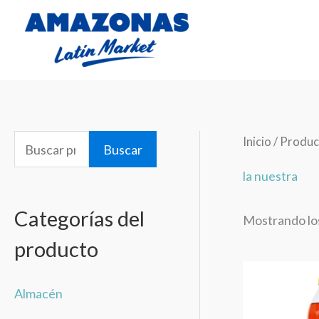
Ir
al
contenido
Inicio
/ Produc
B
Buscar
u
la nuestra
s
Categorías del
Mostrando los
c
producto
a
r
La
Almacén
Nuestra
p
Colombiana1.