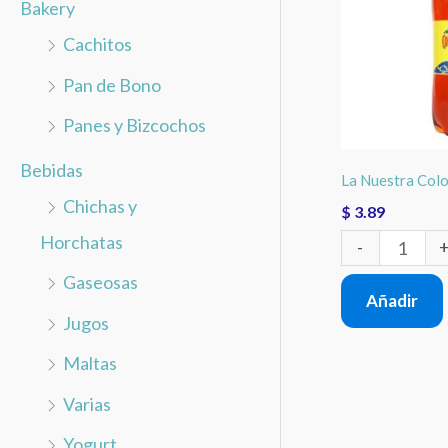
o
Bakery
Litros
r
Cachitos
cantidad
:
Pan de Bono
Panes y Bizcochos
Bebidas
La Nuestra Colo
Chichas y
$
3.89
Horchatas
-
Gaseosas
Añadir
Jugos
Maltas
Varias
Yogurt