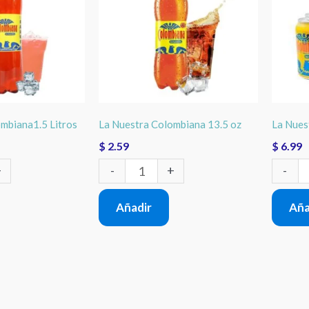
13.5
6
oz
x
cantidad
12
oz
cantid
mbiana1.5 Litros
La Nuestra Colombiana 13.5 oz
La Nues
$
2.59
$
6.99
+
-
+
-
Añadir
Aña