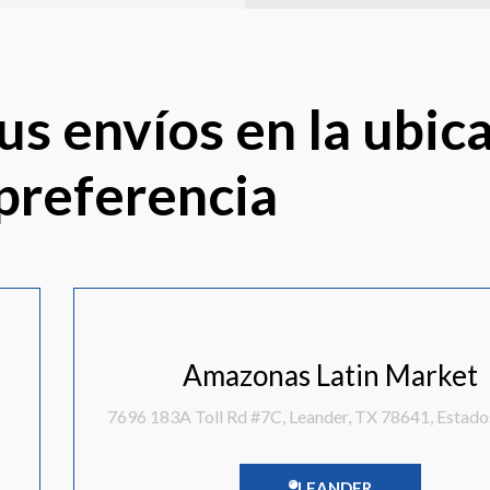
s envíos en la ubic
preferencia
Amazonas Latin Market
7696 183A Toll Rd #7C, Leander, TX 78641, Estado
LEANDER