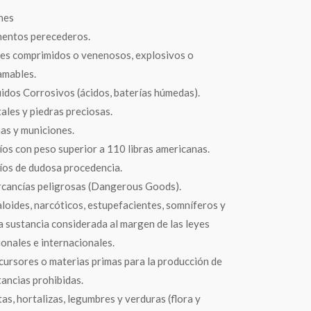
nes
mentos perecederos.
es comprimidos o venenosos, explosivos o
lamables.
uidos Corrosivos (ácidos, baterías húmedas).
ales y piedras preciosas.
as y municiones.
íos con peso superior a 110 libras americanas.
íos de dudosa procedencia.
cancías peligrosas (Dangerous Goods).
aloides, narcóticos, estupefacientes, somníferos y
a sustancia considerada al margen de las leyes
ionales e internacionales.
cursores o materias primas para la producción de
tancias prohibidas.
tas, hortalizas, legumbres y verduras (flora y