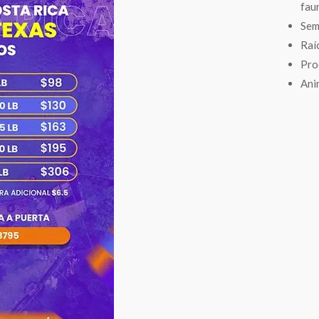
fau
Sem
Raí
Pro
Ani