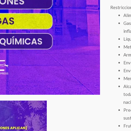
Restriccio
Ali
Gas
inf
Líq
Met
Arm
Env
Env
Mer
Alc
tod
nac
Pre
sus
Fru