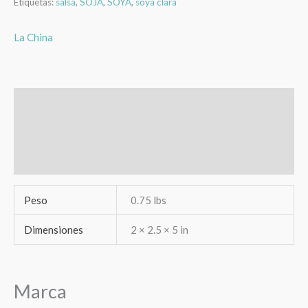
Etiquetas:
salsa
,
SOJA
,
SOYA
,
soya clara
La China
Información adicional
Marca
Valoraciones (0)
Peso
0.75 lbs
Dimensiones
2 × 2.5 × 5 in
Marca