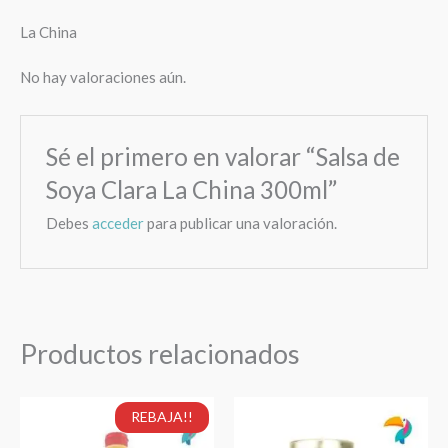
La China
No hay valoraciones aún.
Sé el primero en valorar “Salsa de
Soya Clara La China 300ml”
Debes
acceder
para publicar una valoración.
Productos relacionados
El
El
Salsa
Pasta
REBAJA!!
precio
precio
de
de
original
actual