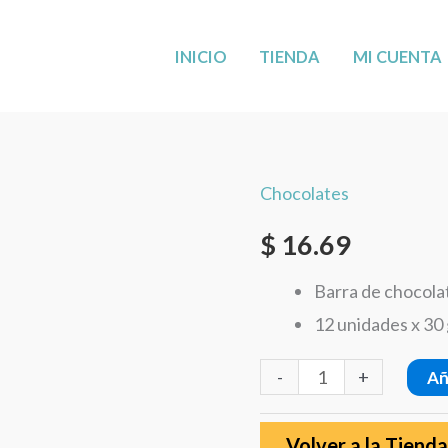
MÁS CERCA DE TI: AHORA EN LEANDER,
VISÍTANOS
!
INICIO
TIENDA
MI CUENTA
Chocolates
Rikiti
Chocolate
$
16.69
con
Barra de chocola
Maní
12 unidades x 30 
12x30g
cantidad
-
+
Añ
Volver a la Tienda