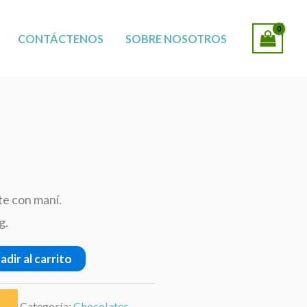
SUCURSALES
CONTÁCTENOS
SOBRE NOSOTROS
te con maní.
g.
adir al carrito
Categoría:
Chocolates