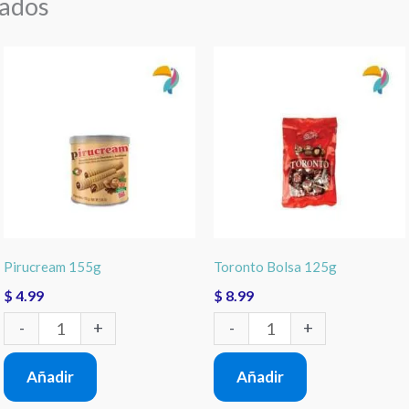
nados
Pirucream
Toronto
155g
Bolsa
cantidad
125g
cantidad
Pirucream 155g
Toronto Bolsa 125g
$
4.99
$
8.99
-
+
-
+
Añadir
Añadir