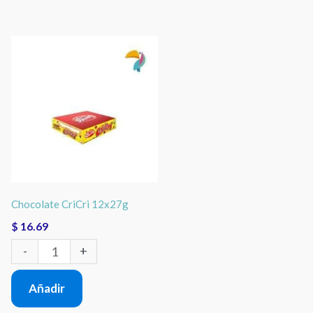
Chocolate
CriCri
12x27g
cantidad
Chocolate CriCri 12x27g
$
16.69
-
+
Añadir