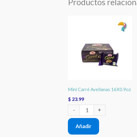
Productos relacio
Mini
Carré
Avellanas
16X0.9oz
cantidad
Mini Carré Avellanas 16X0.9oz
$
23.99
-
+
Añadir