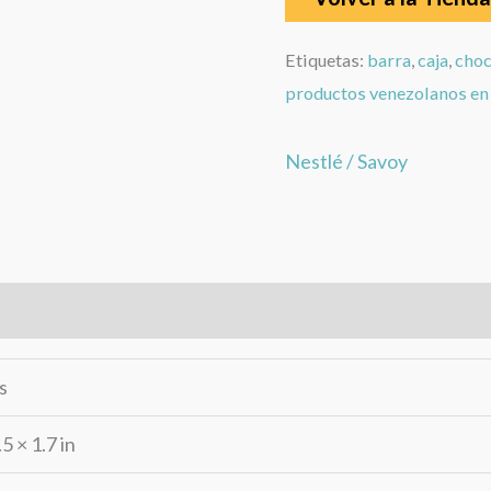
Etiquetas:
barra
,
caja
,
choc
productos venezolanos en 
Nestlé / Savoy
rca
Valoraciones (0)
s
.5 × 1.7 in