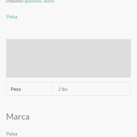
Etiquetas:
guayanes
,
queso
Paisa
Información adicional
Marca
Valoraciones (0)
Peso
2 lbs
Marca
Paisa