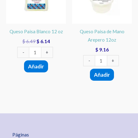
oz
Arepero
cantidad
12oz
cantidad
Queso Paisa Blanco 12 oz
Queso Paisa de Mano
Arepero 12oz
$
6.49
$
6.14
$
9.16
-
+
-
+
Añadir
Añadir
Páginas