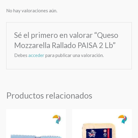
No hay valoraciones aún.
Sé el primero en valorar “Queso
Mozzarella Rallado PAISA 2 Lb”
Debes
acceder
para publicar una valoración.
Productos relacionados
Rango
Este
Queso
Nuevo!!!
de
producto
Semi
precios:
tiene
Duro
desde
$ 18.99
múltiples
Rigo's