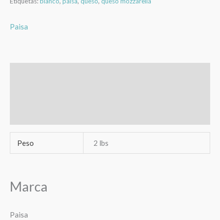
Etiquetas:
blanco
,
paisa
,
queso
,
queso mozzarella
Paisa
Información adicional
Marca
Valoraciones (0)
Peso
2 lbs
Marca
Paisa