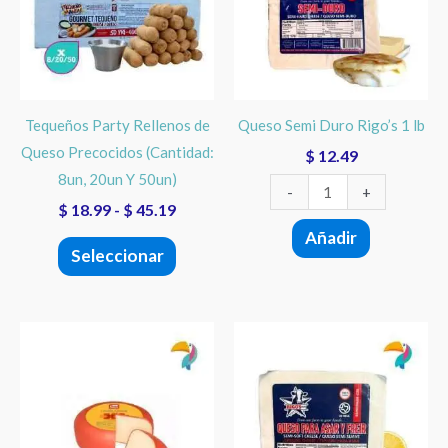
hasta
variantes.
1
$ 45.19
Las
lb
opciones
cantidad
se
Tequeños Party Rellenos de
Queso Semi Duro Rigo’s 1 lb
pueden
Queso Precocidos (Cantidad:
$
12.49
elegir
8un, 20un Y 50un)
en
-
+
$
18.99
-
$
45.19
la
Añadir
página
Seleccionar
de
producto
Queso
Queso
Nuevo!!!
Paisa
de
Gouda
Asar
11
y
lb
Freír