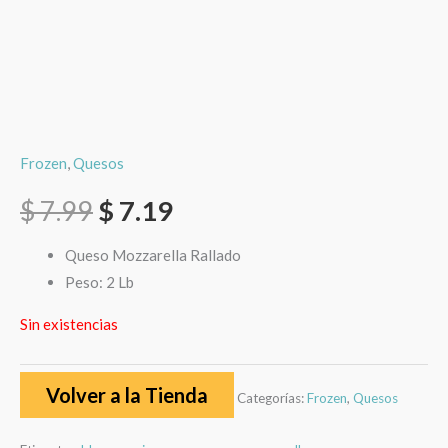
Frozen
,
Quesos
$
7.99
$
7.19
Queso Mozzarella Rallado
Peso: 2 Lb
Sin existencias
Volver a la Tienda
Categorías:
Frozen
,
Quesos