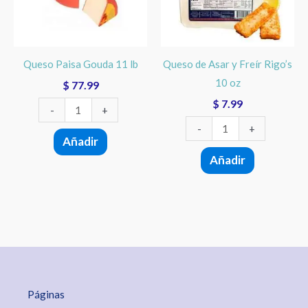
cantidad
Rigo's
10
oz
Queso Paisa Gouda 11 lb
Queso de Asar y Freír Rigo’s
cantidad
10 oz
$
77.99
$
7.99
-
+
-
+
Añadir
Añadir
Páginas