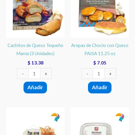
Tequeño
con
Manía
Queso
(3
PAISA
Unidades)
11.25
cantidad
oz
Cachitos de Queso Tequeño
Arepas de Choclo con Queso
cantidad
Manía (3 Unidades)
PAISA 11.25 oz
$
13.38
$
7.05
-
+
-
+
Añadir
Añadir
Pan
Mandocas
de
Precocidas
Guayaba
PAISA