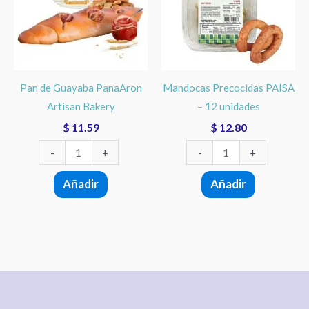
PanaAron
-
Artisan
12
Bakery
unidades
cantidad
cantidad
Pan de Guayaba PanaAron
Mandocas Precocidas PAISA
Artisan Bakery
– 12 unidades
$
11.59
$
12.80
-
+
-
+
Añadir
Añadir