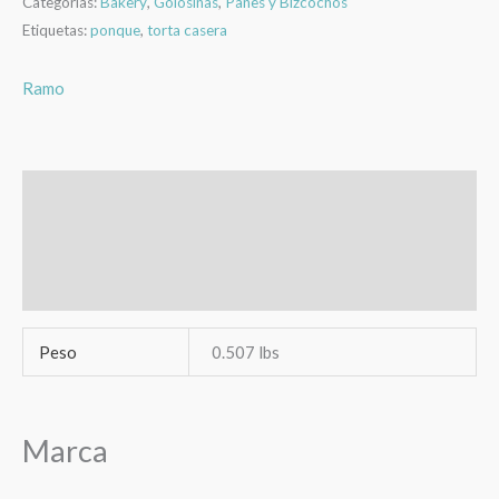
Categorías:
Bakery
,
Golosinas
,
Panes y Bizcochos
Etiquetas:
ponque
,
torta casera
Ramo
Información adicional
Marca
Valoraciones (0)
Peso
0.507 lbs
Marca