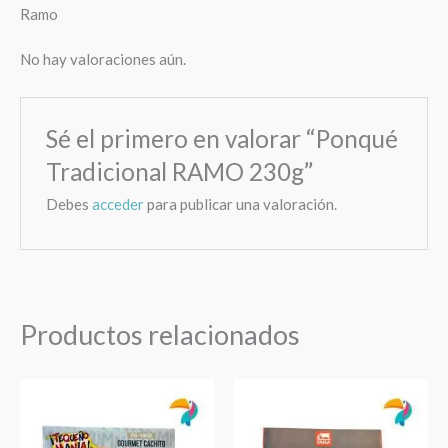
Ramo
No hay valoraciones aún.
Sé el primero en valorar “Ponqué
Tradicional RAMO 230g”
Debes
acceder
para publicar una valoración.
Productos relacionados
Cachitos
Arepas
de
de
Queso
Choclo