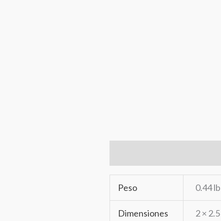
Información adicional
Ma
Peso
0.44 lb
Dimensiones
2 × 2.5