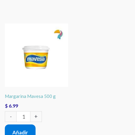
Margarina
Mavesa
500
g
cantidad
Margarina Mavesa 500 g
$
6.99
-
+
Añadir