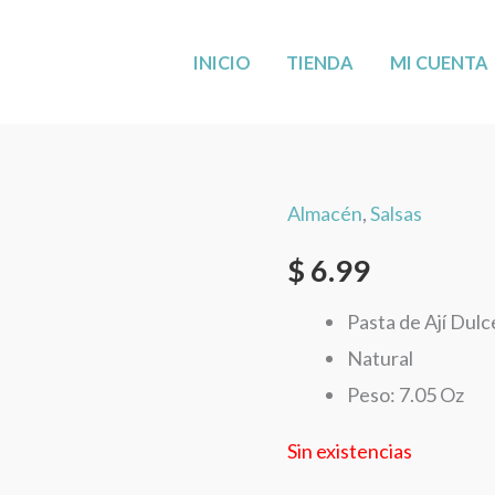
MÁS CERCA DE TI: AHORA EN LEANDER,
VISÍTANOS
!
INICIO
TIENDA
MI CUENTA
Almacén
,
Salsas
$
6.99
Pasta de Ají Dulc
Natural
Peso: 7.05 Oz
Sin existencias