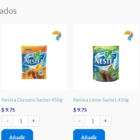
nados
Nestea
Nestea
Durazno
Limón
Sachet
Sachet
450g
450g
cantidad
cantidad
Nestea Durazno Sachet 450g
Nestea Limón Sachet 450g
$
9.75
$
9.75
-
+
-
+
Añadir
Añadir