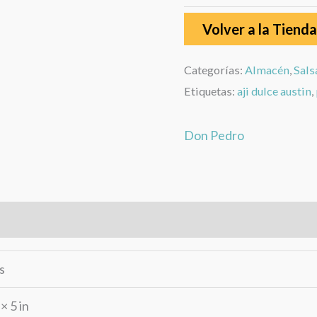
Volver a la Tienda
Categorías:
Almacén
,
Sals
Etiquetas:
aji dulce austin
,
Don Pedro
rca
Valoraciones (0)
s
 × 5 in