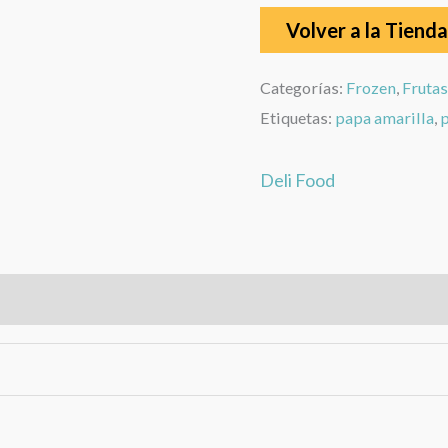
Volver a la Tienda
Categorías:
Frozen
,
Frutas
Etiquetas:
papa amarilla
,
p
Deli Food
rca
Valoraciones (0)