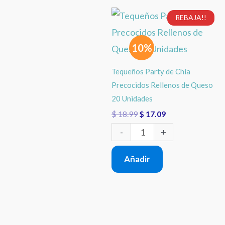
El
El
Tequeños
REBAJA!!
precio
precio
Party
original
actual
era:
es:
10%
de
$ 18.99.
$ 17.09.
Chía
Tequeños Party de Chía
Precocidos
Precocidos Rellenos de Queso
Rellenos
20 Unidades
$
18.99
$
17.09
de
Queso
-
+
20
Añadir
Unidades
cantidad