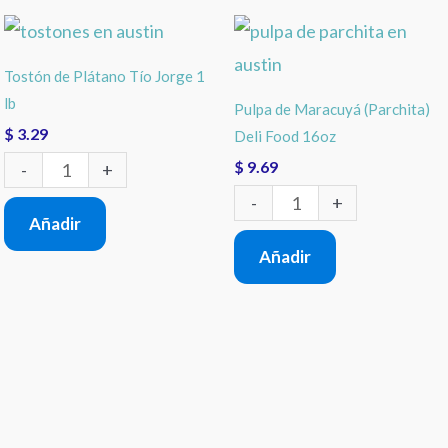
Tostón
Pulpa
de
de
Tostón de Plátano Tío Jorge 1
Plátano
Maracuyá
lb
Pulpa de Maracuyá (Parchita)
Tío
(Parchita)
$
3.29
Deli Food 16oz
Jorge
Deli
$
9.69
-
+
1
Food
-
+
Añadir
lb
16oz
Añadir
cantidad
cantidad