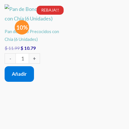
El
El
Pan
REBAJA!!
precio
precio
de
original
actual
era:
es:
10%
Bono
$ 11.99.
$ 10.79.
Pan de Bono Precocidos con
Precocidos
Chía (6 Unidades)
con
$
11.99
$
10.79
Chía
-
+
(6
Añadir
Unidades)
cantidad