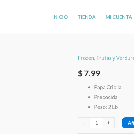
MÁS CERCA DE TI: AHORA EN LEANDER,
VISÍTANOS
!
INICIO
TIENDA
MI CUENTA
Frozen
,
Frutas y Verdur
Papa
Criolla
$
7.99
Deli
Papa Criolla
Food
Precocida
2
Peso: 2 Lb
Lb
cantidad
-
+
Añ