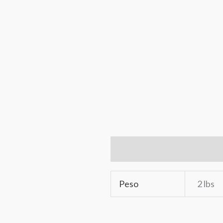
Información adicional
Ma
Peso
2 lbs