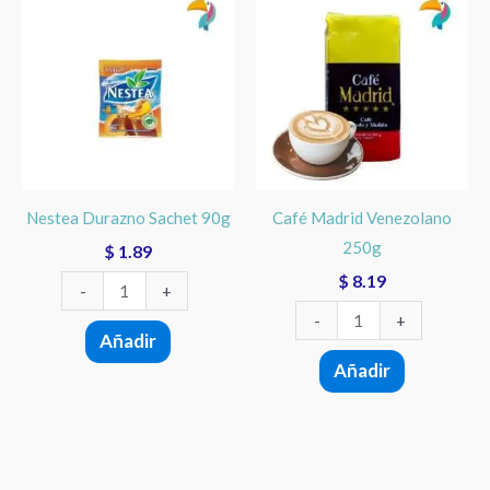
Durazno
Madrid
Sachet
Venezolano
90g
250g
cantidad
cantidad
Nestea Durazno Sachet 90g
Café Madrid Venezolano
250g
$
1.89
$
8.19
-
+
-
+
Añadir
Añadir