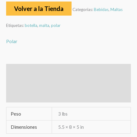
Volver a la Tienda
Categorías:
Bebidas
,
Maltas
Etiquetas:
botella
,
malta
,
polar
Polar
Información adicional
Marca
Valoraciones (0)
Peso
3 lbs
Dimensiones
5.5 × 8 × 5 in