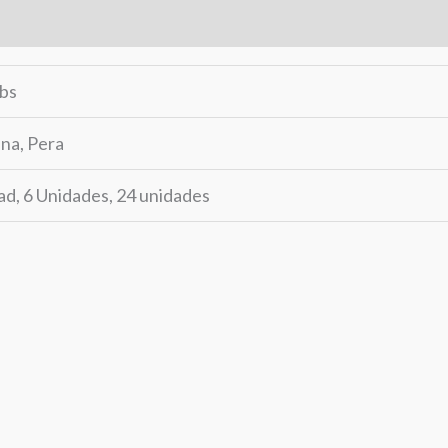
rca
Valoraciones (0)
lbs
na, Pera
ad, 6 Unidades, 24 unidades