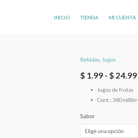
MÁS CERCA DE TI: AHORA EN LEANDER,
VISÍTANOS
!
INICIO
TIENDA
MI CUENTA
Bebidas
,
Jugos
Jugos
de
$
1.99
-
$
24.99
Frutas
Jugos de frutas
en
Cont.: 340 mililit
Lata
Natulac
Sabor
11.5
oz