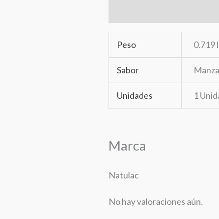
Información adicional
Ma
Peso
0.719 
Sabor
Manza
Unidades
1 Unid
Marca
Natulac
No hay valoraciones aún.