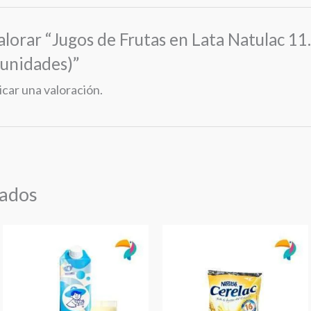
alorar “Jugos de Frutas en Lata Natulac 11.
 unidades)”
icar una valoración.
nados
Chicha
Cerelac
El
400g
Chichero
cantidad
1L