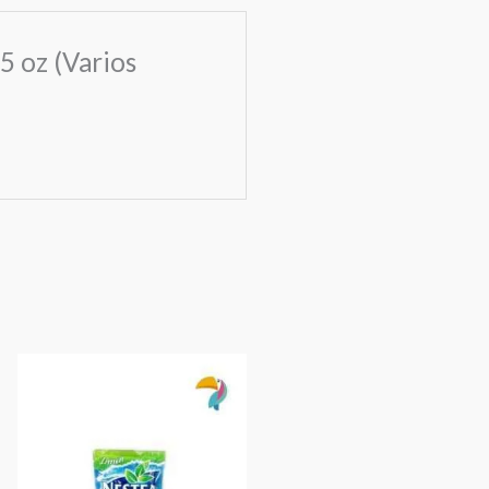
5 oz (Varios
Nestea
Limón
Sachet
90g