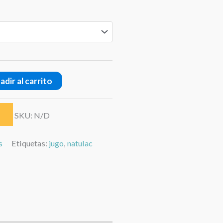
hasta
$ 24.99
adir al carrito
SKU:
N/D
s
Etiquetas:
jugo
,
natulac