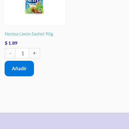
cantidad
Nestea Limón Sachet 90g
$
1.89
-
+
Añadir