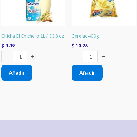
/
33.8
oz
Chicha El Chichero 1L / 33.8 oz
Cerelac 400g
cantidad
$
8.39
$
10.26
-
+
-
+
Añadir
Añadir