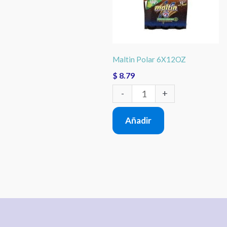
Maltin Polar 6X12OZ
$
8.79
-
+
Añadir