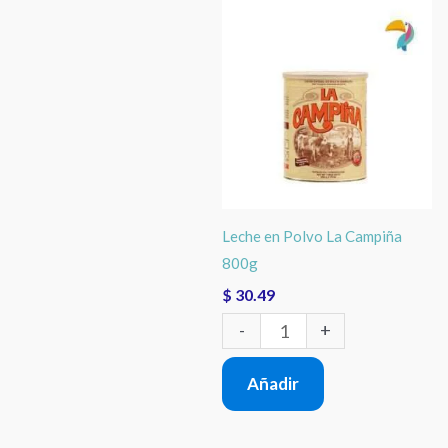
Leche
en
Polvo
La
Campiña
800g
cantidad
Leche en Polvo La Campiña
800g
$
30.49
-
+
Añadir