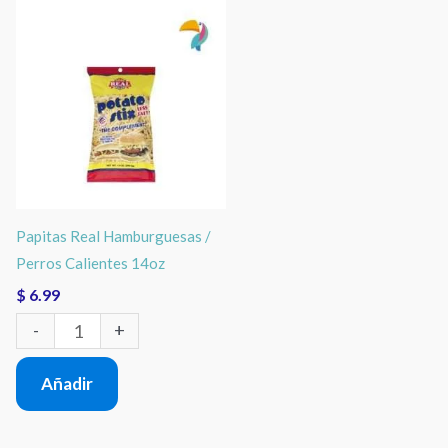
Papitas
Real
Hamburguesas
/
Perros
Calientes
14oz
Papitas Real Hamburguesas /
cantidad
Perros Calientes 14oz
$
6.99
-
+
Añadir