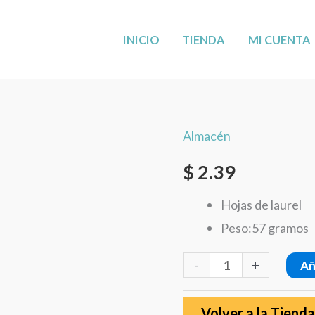
MÁS CERCA DE TI: AHORA EN LEANDER,
VISÍTANOS
!
INICIO
TIENDA
MI CUENTA
Almacén
Hojas
de
$
2.39
Laurel
Hojas de laurel
LAXMI
Peso:57 gramos
2
oz
-
+
Añ
cantidad
Volver a la Tienda