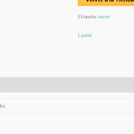
Etiqueta:
laurel
Laxmi
rca
Valoraciones (0)
lbs