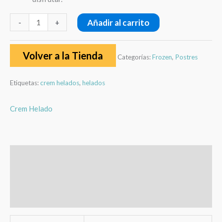
Añadir al carrito
-
+
Volver a la Tienda
Categorías:
Frozen
,
Postres
Etiquetas:
crem helados
,
helados
Crem Helado
Información adicional
Marca
Valoraciones (0)