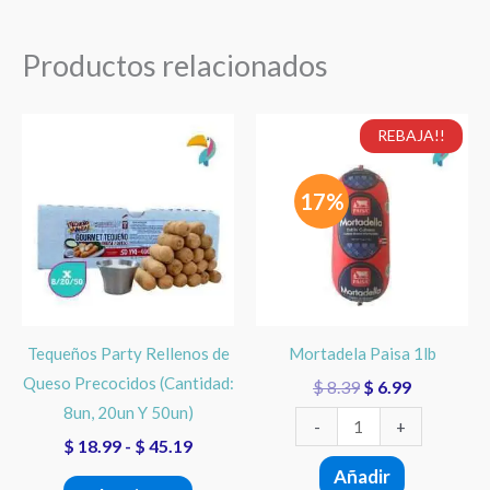
Productos relacionados
Rango
El
El
Este
Mortadela
REBAJA!!
de
precio
precio
producto
Paisa
precios:
original
actual
tiene
1lb
desde
era:
es:
17%
$ 18.99
$ 8.39.
$ 6.99.
múltiples
cantidad
hasta
variantes.
$ 45.19
Las
opciones
se
Tequeños Party Rellenos de
Mortadela Paisa 1lb
pueden
Queso Precocidos (Cantidad:
$
8.39
$
6.99
elegir
8un, 20un Y 50un)
en
-
+
$
18.99
-
$
45.19
la
Añadir
página