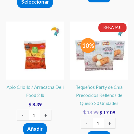
Seleccionar
de
producto
El
El
Apio
Tequeños
REBAJA!!
precio
precio
Criollo
Party
original
actual
/
de
era:
es:
10%
$ 18.99.
$ 17.09.
Arracacha
Chía
Deli
Precocidos
Food
Rellenos
2
de
lb
Queso
Apio Criollo / Arracacha Deli
Tequeños Party de Chía
cantidad
20
Food 2 lb
Precocidos Rellenos de
Unidades
Queso 20 Unidades
$
8.39
cantidad
$
18.99
$
17.09
-
+
-
+
Añadir