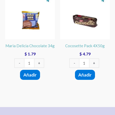
Chocolate
4X50g
34g
cantidad
cantidad
Maria Delicia Chocolate 34g
Cocosette Pack 4X50g
$
1.79
$
4.79
-
+
-
+
Añadir
Añadir