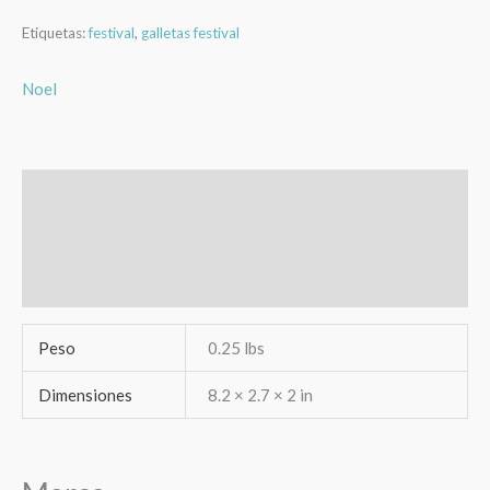
Etiquetas:
festival
,
galletas festival
Noel
Información adicional
Marca
Valoraciones (0)
Peso
0.25 lbs
Dimensiones
8.2 × 2.7 × 2 in