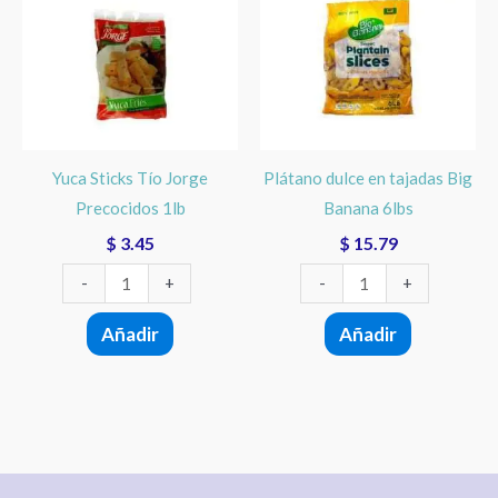
Tío
en
Jorge
tajadas
Precocidos
Big
1lb
Banana
cantidad
6lbs
cantidad
Yuca Sticks Tío Jorge
Plátano dulce en tajadas Big
Precocidos 1lb
Banana 6lbs
$
3.45
$
15.79
-
+
-
+
Añadir
Añadir