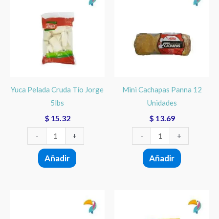
Pelada
Cachapas
Cruda
Panna
Tío
12
Jorge
Unidades
5lbs
cantidad
cantidad
Yuca Pelada Cruda Tío Jorge
Mini Cachapas Panna 12
5lbs
Unidades
$
15.32
$
13.69
-
+
-
+
Añadir
Añadir
Yuca
Plátano
Sticks
dulce