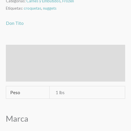
Categorías:
Carnes y Embutidos
,
Frozen
Etiquetas:
croquetas
,
nuggets
Don Tito
Información adicional
Marca
Valoraciones (0)
Peso
1 lbs
Marca