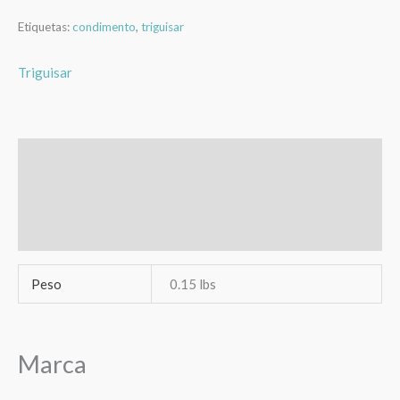
Etiquetas:
condimento
,
triguisar
Triguisar
Información adicional
Marca
Valoraciones (0)
Peso
0.15 lbs
Marca