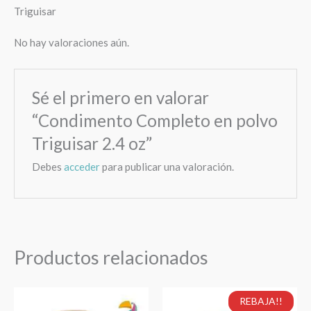
Triguisar
No hay valoraciones aún.
Sé el primero en valorar
“Condimento Completo en polvo
Triguisar 2.4 oz”
Debes
acceder
para publicar una valoración.
Productos relacionados
El
El
Harina
Harina
REBAJA!!
precio
precio