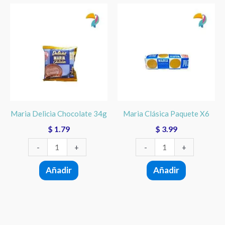
Maria
Maria
Delicia
Clásica
Chocolate
Paquete
34g
X6
cantidad
cantidad
Maria Delicia Chocolate 34g
Maria Clásica Paquete X6
$
1.79
$
3.99
-
+
-
+
Añadir
Añadir