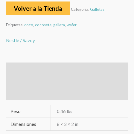
Volver a la Tienda
Categoría:
Galletas
Etiquetas:
coco
,
cocosete
,
galleta
,
wafer
Nestlé / Savoy
Información adicional
Marca
Valoraciones (0)
Peso
0.46 lbs
Dimensiones
8 × 3 × 2 in