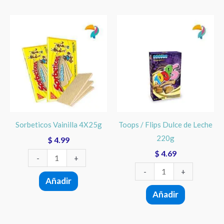
Sorbeticos
Toops
Vainilla
/
4X25g
Flips
cantidad
Dulce
de
Leche
220g
cantidad
Sorbeticos Vainilla 4X25g
Toops / Flips Dulce de Leche
220g
$
4.99
$
4.69
-
+
-
+
Añadir
Añadir