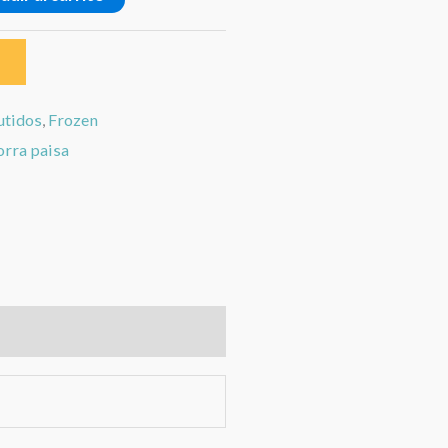
utidos
,
Frozen
orra paisa