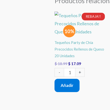
Productos relacio
El
El
Tequeños
REBAJA!!
precio
precio
Party
original
actual
era:
es:
10%
de
$ 18.99.
$ 17.09.
Chía
Tequeños Party de Chía
Precocidos
Precocidos Rellenos de Queso
Rellenos
20 Unidades
$
18.99
$
17.09
de
Queso
-
+
20
Añadir
Unidades
cantidad