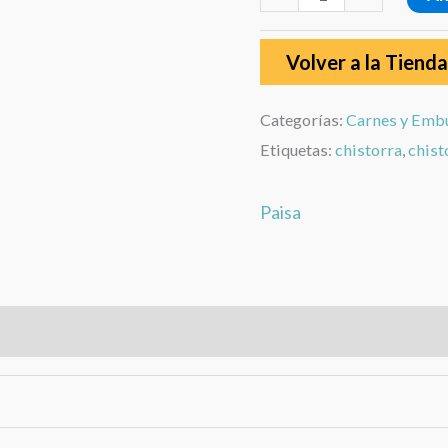
Volver a la Tienda
Categorías:
Carnes y Emb
Etiquetas:
chistorra
,
chist
Paisa
rca
Valoraciones (0)