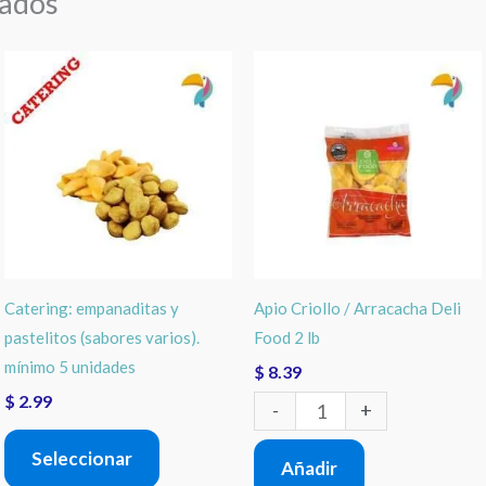
nados
Este
Apio
producto
Criollo
tiene
/
múltiples
Arracacha
variantes.
Deli
Las
Food
opciones
2
Catering: empanaditas y
Apio Criollo / Arracacha Deli
se
lb
pastelitos (sabores varios).
Food 2 lb
pueden
cantidad
mínimo 5 unidades
$
8.39
elegir
$
2.99
-
+
en
Seleccionar
la
Añadir