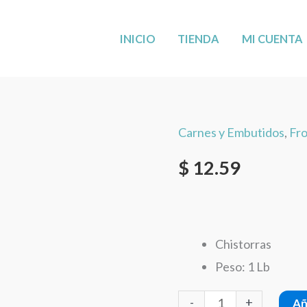
MÁS CERCA DE TI: AHORA EN LEANDER,
VISÍTANOS
!
INICIO
TIENDA
MI CUENTA
Carnes y Embutidos
,
Fr
Chistorras
Paisa
$
12.59
1lb
cantidad
Chistorras
Peso: 1 Lb
-
+
Añ