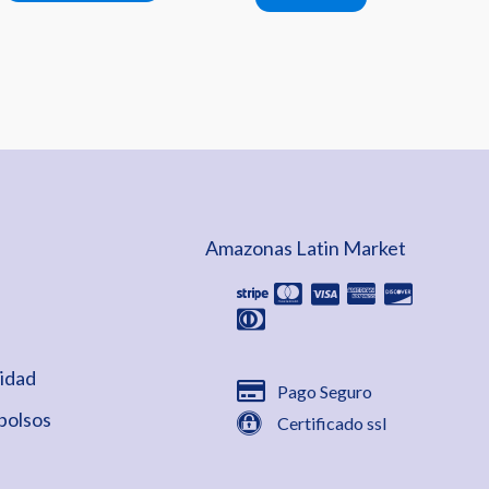
página
de
producto
Amazonas Latin Market
cidad
Pago Seguro
bolsos
Certificado ssl