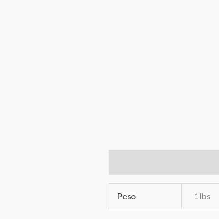
Información adicional
Ma
Peso
1 lbs