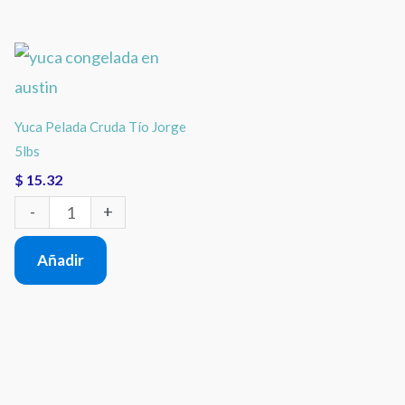
Yuca
Pelada
Cruda
Yuca Pelada Cruda Tío Jorge
Tío
5lbs
Jorge
$
15.32
5lbs
-
+
cantidad
Añadir