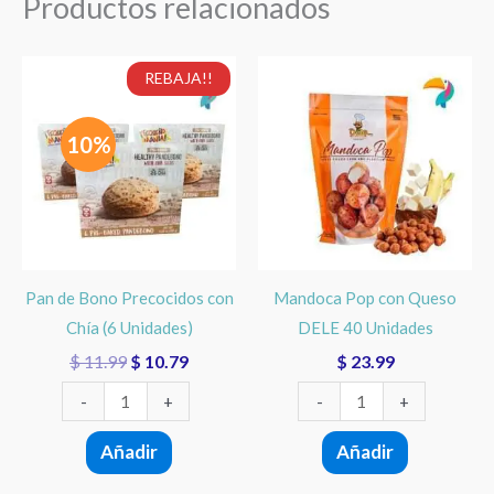
Productos relacionados
El
El
Pan
Mandoca
REBAJA!!
precio
precio
de
Pop
original
actual
Bono
con
era:
es:
10%
$ 11.99.
$ 10.79.
Precocidos
Queso
con
DELE
Chía
40
(6
Unidades
Unidades)
cantidad
Pan de Bono Precocidos con
Mandoca Pop con Queso
cantidad
Chía (6 Unidades)
DELE 40 Unidades
$
11.99
$
10.79
$
23.99
-
+
-
+
Añadir
Añadir