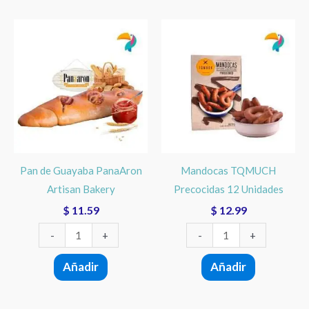
Pan
Mandocas
de
TQMUCH
Guayaba
Precocidas
PanaAron
12
Artisan
Unidades
Bakery
cantidad
cantidad
Pan de Guayaba PanaAron
Mandocas TQMUCH
Artisan Bakery
Precocidas 12 Unidades
$
11.59
$
12.99
-
+
-
+
Añadir
Añadir