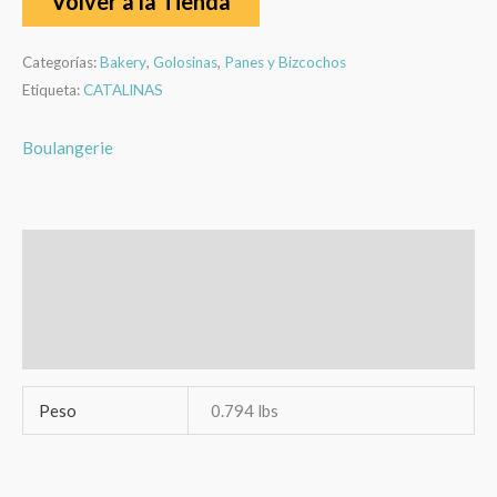
Volver a la Tienda
Categorías:
Bakery
,
Golosinas
,
Panes y Bizcochos
Etiqueta:
CATALINAS
Boulangerie
Información adicional
Marca
Valoraciones (0)
Peso
0.794 lbs