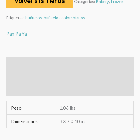
Volver a la Tienda
Categorías:
Bakery
,
Frozen
Etiquetas:
buñuelos
,
buñuelos colombianos
Pan Pa Ya
Información adicional
Marca
Valoraciones (0)
Peso
1.06 lbs
Dimensiones
3 × 7 × 10 in