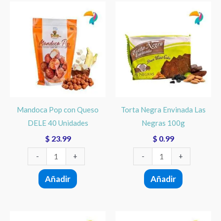
Mandoca
Torta
Pop
Negra
con
Envinada
Queso
Las
DELE
Negras
40
100g
Unidades
cantidad
cantidad
Mandoca Pop con Queso
Torta Negra Envinada Las
DELE 40 Unidades
Negras 100g
$
23.99
$
0.99
-
+
-
+
Añadir
Añadir
Este
Pan