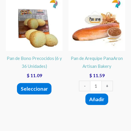
producto
de
tiene
Arequipe
múltiples
PanaAron
variantes.
Artisan
Las
Bakery
opciones
cantidad
se
Pan de Bono Precocidos (6 y
Pan de Arequipe PanaAron
pueden
36 Unidades)
Artisan Bakery
elegir
$
11.09
$
11.59
en
la
-
+
Seleccionar
página
Añadir
de
producto