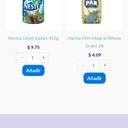
450g
(Whole
cantidad
Grain)
2lb
cantidad
Nestea Limón Sachet 450g
Harina PAN Integral (Whole
Grain) 2lb
$
9.75
$
4.09
-
+
-
+
Añadir
Añadir