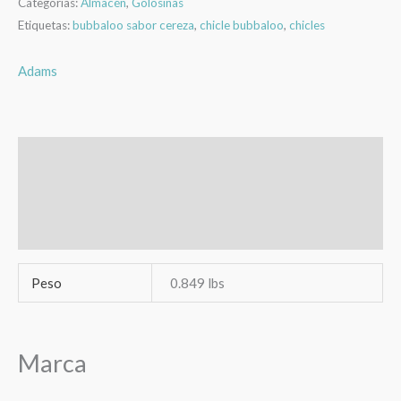
Categorías:
Almacén
,
Golosinas
Etiquetas:
bubbaloo sabor cereza
,
chicle bubbaloo
,
chicles
Adams
Información adicional
Marca
Valoraciones (0)
Peso
0.849 lbs
Marca