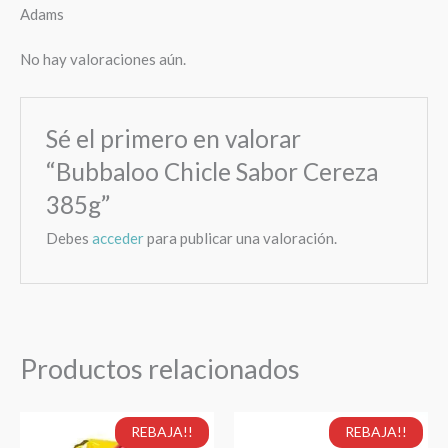
Adams
No hay valoraciones aún.
Sé el primero en valorar
“Bubbaloo Chicle Sabor Cereza
385g”
Debes
acceder
para publicar una valoración.
Productos relacionados
El
El
El
El
Harina
Rikesa
REBAJA!!
REBAJA!!
precio
precio
precio
precio