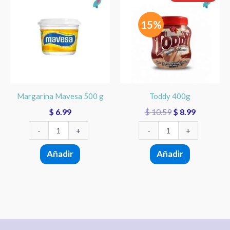
Mavesa
400g
original
actual
500
cantidad
era:
es:
15%
$ 10.59.
$ 8.99.
g
cantidad
Margarina Mavesa 500 g
Toddy 400g
$
6.99
$
10.59
$
8.99
-
+
-
+
Añadir
Añadir