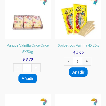
Vainilla
Vainilla
Once
4X25g
Once
cantidad
6X50g
cantidad
Panque Vainilla Once Once
Sorbeticos Vainilla 4X25g
6X50g
$
4.99
$
9.79
-
+
-
+
Añadir
Añadir
Panque
Katy
Marmoleado
Chocolate