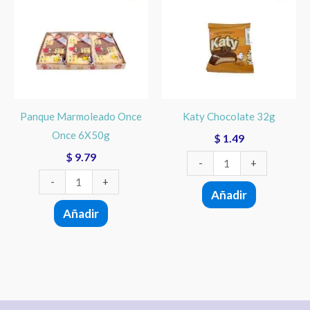
Once
32g
Once
cantidad
6X50g
cantidad
Panque Marmoleado Once
Katy Chocolate 32g
Once 6X50g
$
1.49
$
9.79
-
+
-
+
Añadir
Añadir