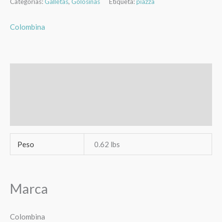
Categorías:
Galletas
,
Golosinas
Etiqueta:
piazza
Colombina
Información adicional
Marca
Valoraciones (0)
Peso
0.62 lbs
Marca
Colombina