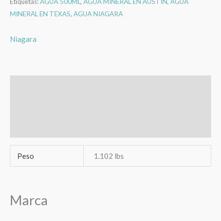
Etiquetas:
AGUA 500ML
,
AGUA MINERAL EN AUSTIN
,
AGUA
MINERAL EN TEXAS
,
AGUA NIAGARA
Niagara
Información adicional
Marca
Valoraciones (0)
Peso
1.102 lbs
Marca