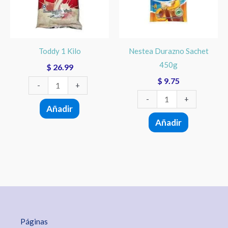
cantidad
Toddy 1 Kilo
Nestea Durazno Sachet
450g
$
26.99
$
9.75
-
+
-
+
Añadir
Añadir
Páginas