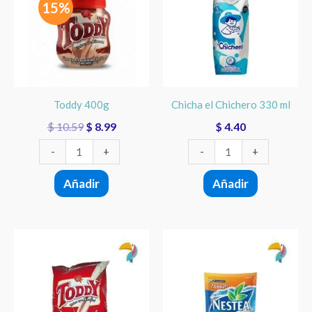
15%
$ 10.59.
$ 8.99.
330
ml
cantidad
Toddy 400g
Chicha el Chichero 330 ml
$
10.59
$
8.99
$
4.40
-
+
-
+
Añadir
Añadir
Toddy
Nestea
1
Durazno
Kilo
Sachet
cantidad
450g