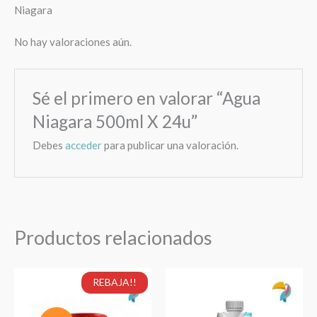
Niagara
No hay valoraciones aún.
Sé el primero en valorar “Agua
Niagara 500ml X 24u”
Debes
acceder
para publicar una valoración.
Productos relacionados
El
El
Toddy
Chicha
REBAJA!!
precio
precio
400g
el
original
actual
cantidad
Chichero
era:
es: