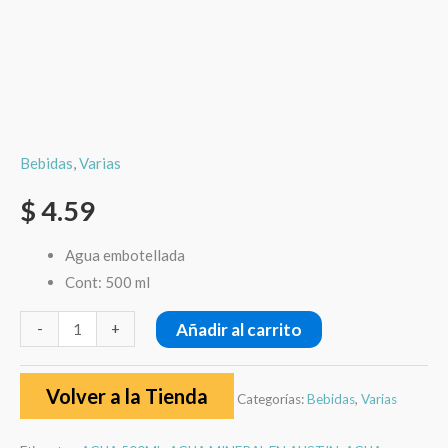
Bebidas
,
Varias
$
4.59
Agua embotellada
Cont: 500 ml
Añadir al carrito
-
+
Volver a la Tienda
Categorías:
Bebidas
,
Varias